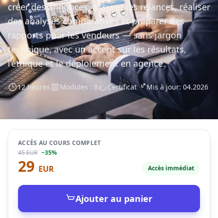
créer des annonces, assurer les relances, réaliser
des analyses comparatives et préparer des
rapports pour les vendeurs — sans jargon
technique, avec un accent sur les résultats,
l’éthique et le déploiement en agence.
12 heures
Modules : 8
Certificat
Mis à jour: 04.2026
ACCÈS AU COURS COMPLET
45 EUR
−35%
29
EUR
Accès immédiat
Ajouter au panier