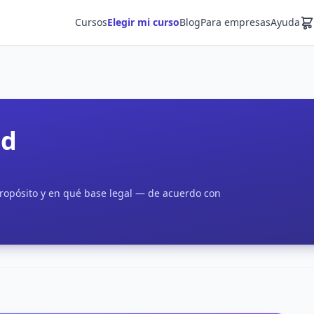
Cursos
Elegir mi curso
Blog
Para empresas
Ayuda
ad
ropósito y en qué base legal — de acuerdo con