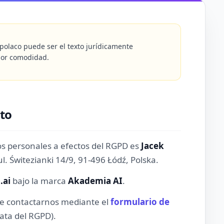
 polaco puede ser el texto jurídicamente
 por comodidad.
to
os personales a efectos del RGPD es
Jacek
l. Świtezianki 14/9, 91-496 Łódź, Polska.
.ai
bajo la marca
Akademia AI
.
de contactarnos mediante el
formulario de
ata del RGPD).