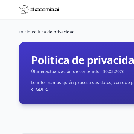
Ir al contenido
Inicio
/
Politica de privacidad
Politica de privacid
Última actualización de contenido :
30.03.2026
Le informamos quién procesa sus datos, con qué p
el GDPR.