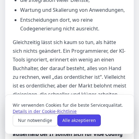
die Integration vieler Dienste,
Wartung und Skalierung von Anwendungen,
Entscheidungen dort, wo reine
Codegenerierung nicht ausreicht.
Gleichzeitig lässt sich kaum so tun, als hätte
sich nichts geändert. Ein Programmierer, der KI-
Tools ignoriert, erinnert ein wenig an einen
Buchhalter, der darauf besteht, alles von Hand
zu rechnen, weil „das ordentlicher ist“. Vielleicht
ist es ordentlicher, aber der Markt belohnt meist
diejenigen, die schneller und klüger arbeiten
können.
Wir verwenden Cookies fur die beste Servicequalitat.
Details in der Cookie-Richtlinie
Deshalb ist die kleine Schlussbemerkung
Nur notwendige
Alle akzeptieren
ziemlich einfach:
Nicht nur Menschen
außerhalb der IT sollten sich für Vibe Coding